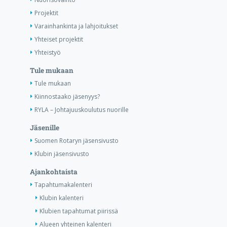
Projektit
Varainhankinta ja lahjoitukset
Yhteiset projektit
Yhteistyö
Tule mukaan
Tule mukaan
Kiinnostaako jäsenyys?
RYLA – Johtajuuskoulutus nuorille
Jäsenille
Suomen Rotaryn jäsensivusto
Klubin jäsensivusto
Ajankohtaista
Tapahtumakalenteri
Klubin kalenteri
Klubien tapahtumat piirissä
Alueen yhteinen kalenteri