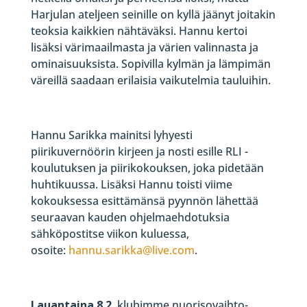
Harjulan ateljeen seinille on kyllä jäänyt joitakin
teoksia kaikkien nähtäväksi. Hannu kertoi
lisäksi värimaailmasta ja värien valinnasta ja
ominaisuuksista. Sopivilla kylmän ja lämpimän
väreillä saadaan erilaisia vaikutelmia tauluihin.
Hannu Sarikka mainitsi lyhyesti
piirikuvernöörin kirjeen ja nosti esille RLI -
koulutuksen ja piirikokouksen, joka pidetään
huhtikuussa. Lisäksi Hannu toisti viime
kokouksessa esittämänsä pyynnön lähettää
seuraavan kauden ohjelmaehdotuksia
sähköpostitse viikon kuluessa,
osoite:
hannu.sarikka@live.com
.
Lauantaina 8.2.
klubimme nuorisovaihto-