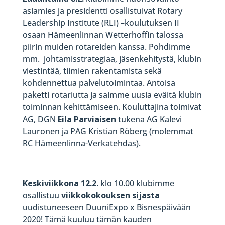
asiamies ja presidentti osallistuivat Rotary
Leadership Institute (RLI) –koulutuksen II
osaan Hämeenlinnan Wetterhoffin talossa
piirin muiden rotareiden kanssa. Pohdimme
mm. johtamisstrategiaa, jäsenkehitystä, klubin
viestintää, tiimien rakentamista sekä
kohdennettua palvelutoimintaa. Antoisa
paketti rotariutta ja saimme uusia eväitä klubin
toiminnan kehittämiseen. Kouluttajina toimivat
AG, DGN
Eila Parviaisen
tukena AG Kalevi
Lauronen ja PAG Kristian Röberg (molemmat
RC Hämeenlinna-Verkatehdas).
Keskiviikkona 12.2.
klo 10.00 klubimme
osallistuu
viikkokokouksen sijasta
uudistuneeseen DuuniExpo x Bisnespäivään
2020! Tämä kuuluu tämän kauden