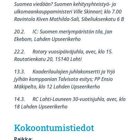
Suomea viedään? Suomen kehitysyhteistyö- ja
ulkomaankauppaministeri Ville Skinnari; klo 7.00
Ravintola Kiven Mathilda-Sali, Sibeliuksenkatu 6 B
20.2. IC: Suomen meriympäristön tila, Jan
Ekebom, Lahden Upseerikerho
22.2. Rotary vuosipäiväjuhla,
avec,
klo 15.
Rautatienkatu 20, 15140 Lahti
13.3. Kaaderilaulajien juhlakonsertti ja Yrjö
Jylhän komppanian Talvisota esitys; PP Ensio
Mäkipelto, klo 12 Lahden Upseerikerho
14.3. RC Lahti-Launeen 30-vuotisjuhla, avec, klo
18 Lahden Upseerikerho
Kokoontumistiedot
Paikka: