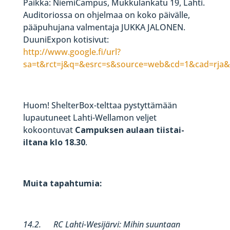
Paikka: NiemiCampus, Mukkulankatu 19, Lahti.
Auditoriossa on ohjelmaa on koko päivälle,
pääpuhujana valmentaja JUKKA JALONEN.
DuuniExpon kotisivut:
http://www.google.fi/url?
sa=t&rct=j&q=&esrc=s&source=web&cd=1&cad=rj
Huom! ShelterBox-telttaa pystyttämään
lupautuneet Lahti-Wellamon veljet
kokoontuvat
Campuksen aulaan tiistai-
iltana klo 18.30
.
Muita tapahtumia:
14.2. RC Lahti-Wesijärvi: Mihin suuntaan