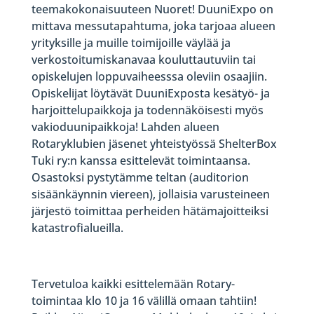
teemakokonaisuuteen Nuoret! DuuniExpo on
mittava messutapahtuma, joka tarjoaa alueen
yrityksille ja muille toimijoille väylää ja
verkostoitumiskanavaa kouluttautuviin tai
opiskelujen loppuvaiheesssa oleviin osaajiin.
Opiskelijat löytävät DuuniExposta kesätyö- ja
harjoittelupaikkoja ja todennäköisesti myös
vakioduunipaikkoja! Lahden alueen
Rotaryklubien jäsenet yhteistyössä ShelterBox
Tuki ry:n kanssa esittelevät toimintaansa.
Osastoksi pystytämme teltan (auditorion
sisäänkäynnin viereen), jollaisia varusteineen
järjestö toimittaa perheiden hätämajoitteiksi
katastrofialueilla.
Tervetuloa kaikki esittelemään Rotary-
toimintaa klo 10 ja 16 välillä omaan tahtiin!