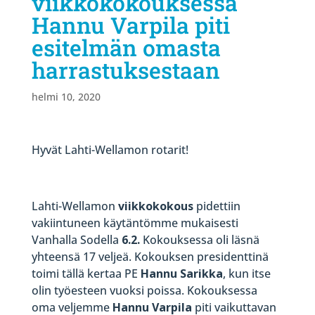
viikkokokouksessa
Hannu Varpila piti
esitelmän omasta
harrastuksestaan
helmi 10, 2020
Hyvät Lahti-Wellamon rotarit!
Lahti-Wellamon
viikkokokous
pidettiin
vakiintuneen käytäntömme mukaisesti
Vanhalla Sodella
6.2.
Kokouksessa oli läsnä
yhteensä 17 veljeä. Kokouksen presidenttinä
toimi tällä kertaa PE
Hannu Sarikka
, kun itse
olin työesteen vuoksi poissa. Kokouksessa
oma veljemme
Hannu Varpila
piti vaikuttavan