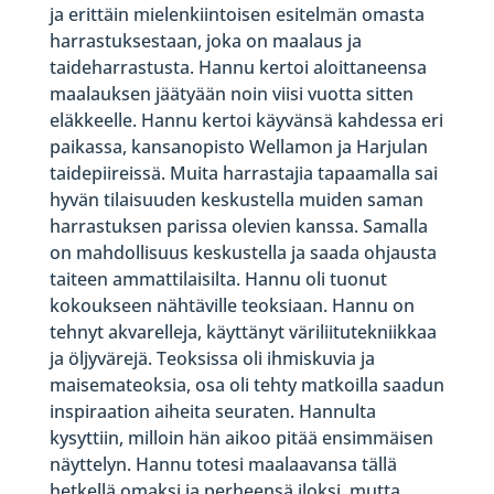
ja erittäin mielenkiintoisen esitelmän omasta
harrastuksestaan, joka on maalaus ja
taideharrastusta. Hannu kertoi aloittaneensa
maalauksen jäätyään noin viisi vuotta sitten
eläkkeelle. Hannu kertoi käyvänsä kahdessa eri
paikassa, kansanopisto Wellamon ja Harjulan
taidepiireissä. Muita harrastajia tapaamalla sai
hyvän tilaisuuden keskustella muiden saman
harrastuksen parissa olevien kanssa. Samalla
on mahdollisuus keskustella ja saada ohjausta
taiteen ammattilaisilta. Hannu oli tuonut
kokoukseen nähtäville teoksiaan. Hannu on
tehnyt akvarelleja, käyttänyt väriliitutekniikkaa
ja öljyvärejä. Teoksissa oli ihmiskuvia ja
maisemateoksia, osa oli tehty matkoilla saadun
inspiraation aiheita seuraten. Hannulta
kysyttiin, milloin hän aikoo pitää ensimmäisen
näyttelyn. Hannu totesi maalaavansa tällä
hetkellä omaksi ja perheensä iloksi, mutta