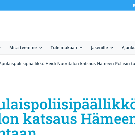
R
Mitä teemme
Tule mukaan
Jäsenille
Ajanko
Apulaispoliisipäällikkö Heidi Nuoritalon katsaus Hämeen Poliisin t
ulaispoliisipäällikk
alon katsaus Hämee
intaan