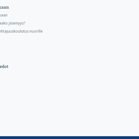
kaan
kaan
aako jäsenyys?
ohtajuuskoulutus nuorille
edot