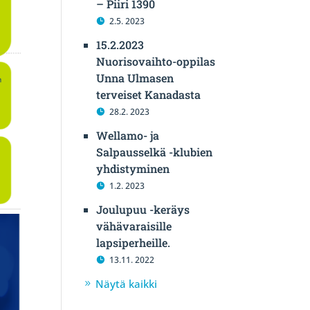
– Piiri 1390
2.5. 2023
15.2.2023
Nuorisovaihto-oppilas
Unna Ulmasen
terveiset Kanadasta
28.2. 2023
Wellamo- ja
Salpausselkä -klubien
yhdistyminen
1.2. 2023
Joulupuu -keräys
vähävaraisille
lapsiperheille.
13.11. 2022
Näytä kaikki