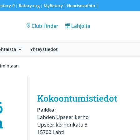
otary.fi
Rotary.org
MyRotary |
Nuorisovaihto
|
|
|
Club Finder
Lahjoita
htaista
Yhteystiedot
oimintaan
Kokoontumistiedot
ö
Paikka:
n
Lahden Upseerikerho
Upseerikerhonkatu 3
15700 Lahti