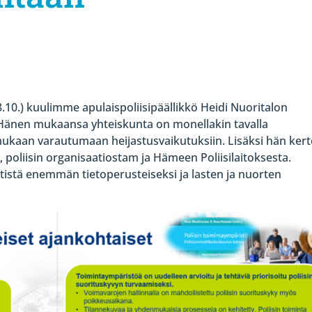
.10.) kuulimme apulaispoliisipäällikkö Heidi Nuoritalon
Hänen mukaansa yhteiskunta on monellakin tavalla
mukaan varautumaan heijastusvaikutuksiin. Lisäksi hän kert
, poliisin organisaatiostam ja Hämeen Poliisilaitoksesta.
istä enemmän tietoperusteiseksi ja lasten ja nuorten