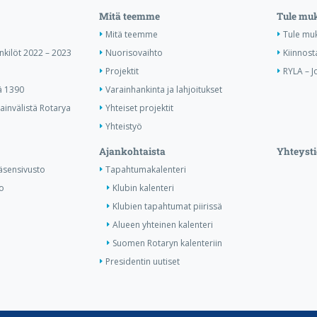
Mitä teemme
Tule mu
Mitä teemme
Tule mu
enkilöt 2022 – 2023
Nuorisovaihto
Kiinnost
Projektit
RYLA – J
ä 1390
Varainhankinta ja lahjoitukset
invälistä Rotarya
Yhteiset projektit
Yhteistyö
Ajankohtaista
Yhteysti
äsensivusto
Tapahtumakalenteri
o
Klubin kalenteri
Klubien tapahtumat piirissä
Alueen yhteinen kalenteri
Suomen Rotaryn kalenteriin
Presidentin uutiset