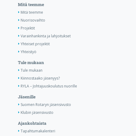
Mitä teemme
Mitä teemme
Nuorisovaihto
Projektit
Varainhankinta ja lahjoitukset
Yhteiset projektit
Yhteistyö
Tule mukaan
Tule mukaan
Kiinnostaako jäsenyys?
RYLA – Johtajuuskoulutus nuorille
Jäsenille
Suomen Rotaryn jäsensivusto
Klubin jäsensivusto
Ajankohtaista
Tapahtumakalenteri