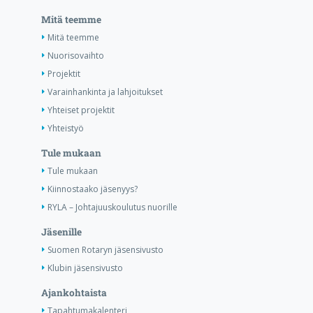
Mitä teemme
Mitä teemme
Nuorisovaihto
Projektit
Varainhankinta ja lahjoitukset
Yhteiset projektit
Yhteistyö
Tule mukaan
Tule mukaan
Kiinnostaako jäsenyys?
RYLA – Johtajuuskoulutus nuorille
Jäsenille
Suomen Rotaryn jäsensivusto
Klubin jäsensivusto
Ajankohtaista
Tapahtumakalenteri