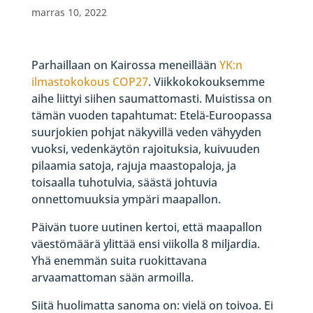
marras 10, 2022
Parhaillaan on Kairossa meneillään
YK:n
ilmastokokous COP27
. Viikkokokouksemme
aihe liittyi siihen saumattomasti. Muistissa on
tämän vuoden tapahtumat: Etelä-Euroopassa
suurjokien pohjat näkyvillä veden vähyyden
vuoksi, vedenkäytön rajoituksia, kuivuuden
pilaamia satoja, rajuja maastopaloja, ja
toisaalla tuhotulvia, säästä johtuvia
onnettomuuksia ympäri maapallon.
Päivän tuore uutinen kertoi, että maapallon
väestömäärä ylittää ensi viikolla 8 miljardia.
Yhä enemmän suita ruokittavana
arvaamattoman sään armoilla.
Siitä huolimatta sanoma on: vielä on toivoa. Ei