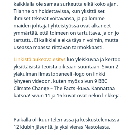
kaikkialla ole samaa surkeutta eikä koko ajan.
Tilanne on hoidettavissa, kun yksittäiset
ihmiset tekevät voitavansa, ja pallomme
maiden johtajat yhteistyössä ovat alkaneet
ymmärtää, että toimeen on tartuttava, ja on jo
tartuttu. Ei kaikkialla eikä täysin voimin, mutta
useassa maassa riittävän tarmokkaasti.
Linkistä aukeava esitys
luo yleiskuvaa ja kertoo
yksittäisistä teoista oikeaan suuntaan. Sivun 2
yläkulman Ilmastopaneeli -logo on linkki
lyhyeen videoon, kuten myös sivun 9 BBC
Climate Change – The Facts -kuva. Kannattaa
katsoa! Sivun 11 ja 16 kuvat ovat nekin linkkejä.
Paikalla oli kuuntelemassa ja keskustelemassa
12 klubin jäsentä, ja yksi vieras Nastolasta.