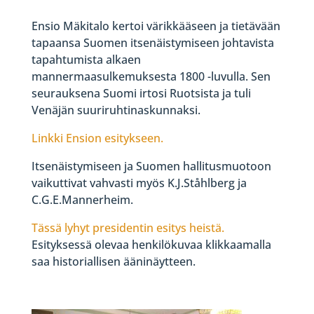
Ensio Mäkitalo kertoi värikkääseen ja tietävään
tapaansa Suomen itsenäistymiseen johtavista
tapahtumista alkaen
mannermaasulkemuksesta 1800 -luvulla. Sen
seurauksena Suomi irtosi Ruotsista ja tuli
Venäjän suuriruhtinaskunnaksi.
Linkki Ension esitykseen.
Itsenäistymiseen ja Suomen hallitusmuotoon
vaikuttivat vahvasti myös K.J.Ståhlberg ja
C.G.E.Mannerheim.
Tässä lyhyt presidentin esitys heistä.
Esityksessä olevaa henkilökuvaa klikkaamalla
saa historiallisen ääninäytteen.