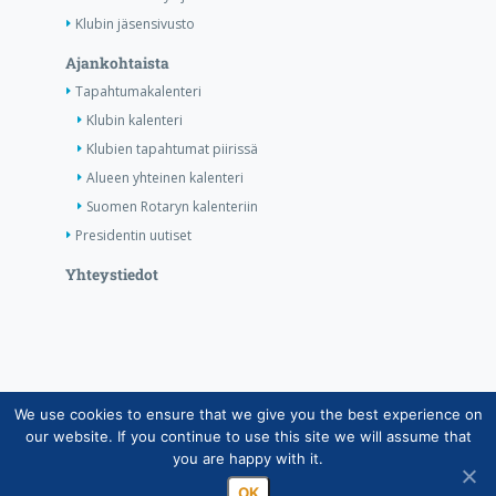
Klubin jäsensivusto
Ajankohtaista
Tapahtumakalenteri
Klubin kalenteri
Klubien tapahtumat piirissä
Alueen yhteinen kalenteri
Suomen Rotaryn kalenteriin
Presidentin uutiset
Yhteystiedot
We use cookies to ensure that we give you the best experience on
Copyright © Suomen Rotarypalvelu ry 2026 |
our website. If you continue to use this site we will assume that
Jäsentietojärjestelmän tietosuojaseloste
|
Henkilötietojen
you are happy with it.
käsittely Rotarytoiminnassa
OK