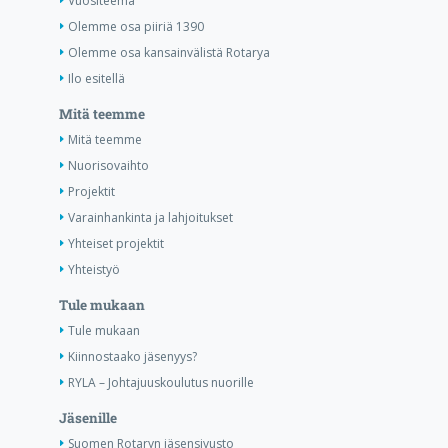
Vuositeema
Olemme osa piiriä 1390
Olemme osa kansainvälistä Rotarya
Ilo esitellä
Mitä teemme
Mitä teemme
Nuorisovaihto
Projektit
Varainhankinta ja lahjoitukset
Yhteiset projektit
Yhteistyö
Tule mukaan
Tule mukaan
Kiinnostaako jäsenyys?
RYLA – Johtajuuskoulutus nuorille
Jäsenille
Suomen Rotaryn jäsensivusto