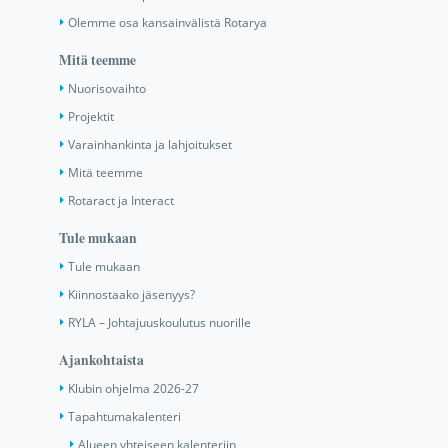
Olemme osa kansainvälistä Rotarya
Mitä teemme
Nuorisovaihto
Projektit
Varainhankinta ja lahjoitukset
Mitä teemme
Rotaract ja Interact
Tule mukaan
Tule mukaan
Kiinnostaako jäsenyys?
RYLA – Johtajuuskoulutus nuorille
Ajankohtaista
Klubin ohjelma 2026-27
Tapahtumakalenteri
Alueen yhteiseen kalenteriin