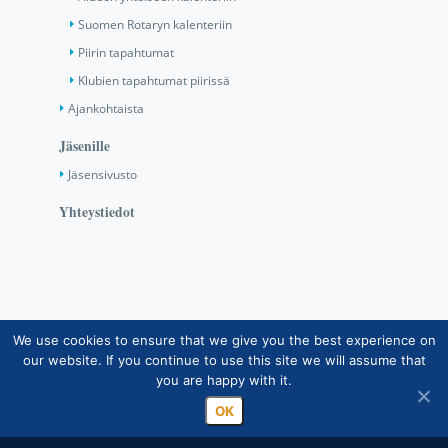
Suomen Rotaryn kalenteriin
Piirin tapahtumat
Klubien tapahtumat piirissä
Ajankohtaista
Jäsenille
Jäsensivusto
Yhteystiedot
We use cookies to ensure that we give you the best experience on
Copyright © Suomen Rotarypalvelu ry 2026 |
our website. If you continue to use this site we will assume that
Jäsentietojärjestelmän tietosuojaseloste
|
Henkilötietojen
you are happy with it.
käsittely Rotarytoiminnassa
OK