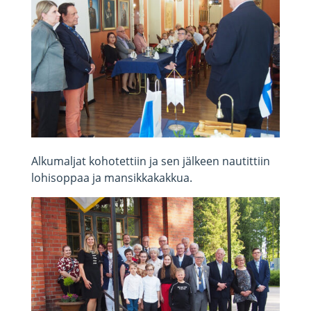
Alkumaljat kohotettiin ja sen jälkeen nautittiin
lohisoppaa ja mansikkakakkua.