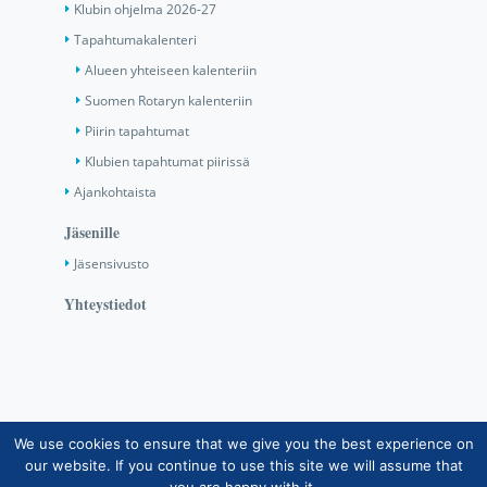
Klubin ohjelma 2026-27
Tapahtumakalenteri
Alueen yhteiseen kalenteriin
Suomen Rotaryn kalenteriin
Piirin tapahtumat
Klubien tapahtumat piirissä
Ajankohtaista
Jäsenille
Jäsensivusto
Yhteystiedot
We use cookies to ensure that we give you the best experience on
Copyright © Suomen Rotarypalvelu ry 2026 |
our website. If you continue to use this site we will assume that
Jäsentietojärjestelmän tietosuojaseloste
|
Henkilötietojen