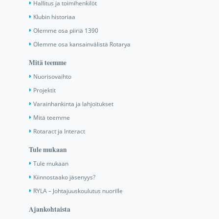
Hallitus ja toimihenkilöt
Klubin historiaa
Olemme osa piiriä 1390
Olemme osa kansainvälistä Rotarya
Mitä teemme
Nuorisovaihto
Projektit
Varainhankinta ja lahjoitukset
Mitä teemme
Rotaract ja Interact
Tule mukaan
Tule mukaan
Kiinnostaako jäsenyys?
RYLA – Johtajuuskoulutus nuorille
Ajankohtaista