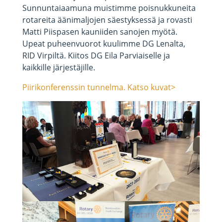
Sunnuntaiaamuna muistimme poisnukkuneita
rotareita äänimaljojen säestyksessä ja rovasti
Matti Piispasen kauniiden sanojen myötä.
Upeat puheenvuorot kuulimme DG Lenalta,
RID Virpiltä. Kiitos DG Eila Parviaiselle ja
kaikkille järjestäjille.
Piirikonferenssin tunnelma. Katso kuvat>