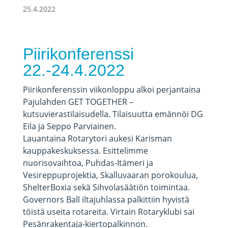
25.4.2022
Piirikonferenssi
22.-24.4.2022
Piirikonferenssin viikonloppu alkoi perjantaina
Pajulahden GET TOGETHER –
kutsuvierastilaisudella. Tilaisuutta emännöi DG
Eila ja Seppo Parviainen.
Lauantaina Rotarytori aukesi Karisman
kauppakeskuksessa. Esittelimme
nuorisovaihtoa, Puhdas-Itämeri ja
Vesireppuprojektia, Skalluvaaran porokoulua,
ShelterBoxia sekä Sihvolasäätiön toimintaa.
Governors Ball iltajuhlassa palkittiin hyvistä
töistä useita rotareita. Virtain Rotaryklubi sai
Pesänrakentaja-kiertopalkinnon.