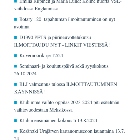
Emilia Riipinen ja Maria Lund: Kolme nuorta VSE-
vaihdossa Englannissa
Rotary 120 -tapahtuman ilmoittautuminen on nyt
avoinna
D1390 PETS ja piirineuvottelukutsu -
ILMOITTAUDU NYT - LINKIT VIESTISSÄ!
Kuvernöörikirje 12/24
Seminaari- ja koulutuspäivä sekä syyskokous
26.10.2024
RLI-valmennus tulossa ILMOITTAUTUMINEN
KÄYNNISSÄ!
Klubimme vaihto-oppilas 2023-2024 piti esitelmän
vaihtovuodestaan Meksikossa
Klubin ensimäinen kokous ti 13.8.2024
Kesäretki Urajärven kartanomuseoon lauantaina 13.7.
24