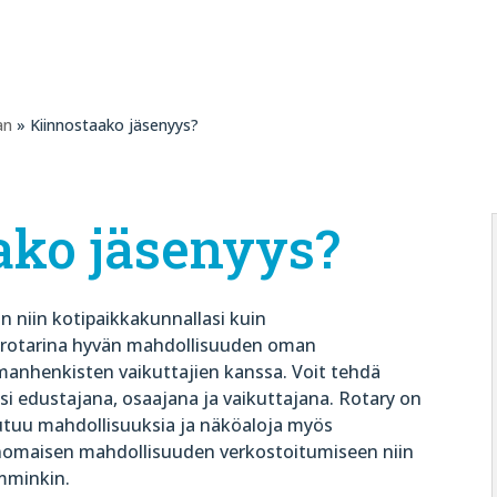
an
» Kiinnostaako jäsenyys?
ako jäsenyys?
n niin kotipaikkakunnallasi kuin
at rotarina hyvän mahdollisuuden oman
anhenkisten vaikuttajien kanssa. Voit tehdä
i edustajana, osaajana ja vaikuttajana. Rotary on
autuu mahdollisuuksia ja näköaloja myös
inomaisen mahdollisuuden verkostoitumiseen niin
emminkin.