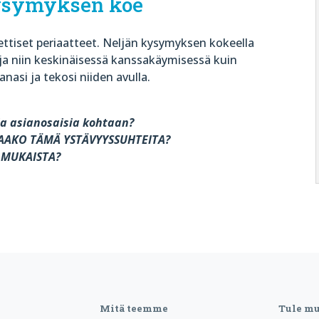
ysymyksen koe
ttiset periaatteet. Neljän kysymyksen kokeella
a niin keskinäisessä kanssakäymisessä kuin
anasi ja tekosi niiden avulla.
a asianosaisia kohtaan?
TAAKO TÄMÄ YSTÄVYYSSUHTEITA?
N MUKAISTA?
Mitä teemme
Tule m