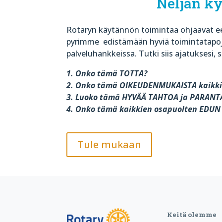
Neljän k
Rotaryn käytännön toimintaa ohjaavat ee
pyrimme
edistämään hyviä toimintatapoj
palveluhankkeissa. Tutki siis ajatuksesi, s
1. Onko tämä TOTTA?
2. Onko tämä OIKEUDENMUKAISTA kaikki
3. Luoko tämä HYVÄÄ TAHTOA ja PARAN
4. Onko tämä kaikkien osapuolten EDU
Tule mukaan
Keitä olemme