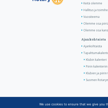
Keitä olemme
Hallitus ja toimihe
Vuositeema
Olemme osa piiri
Olemme osa kansa
Ajankohtaista
Ajankohtaista
Tapahtumakalente
Klubin kalenteri
Piirin kalenteriin
Klubien ja piiri
Suomen Rotaryn 
We use cookies to ensure that we give you the
Copyright © Suomen Rotarypalvelu ry 2026 |
Jäsen