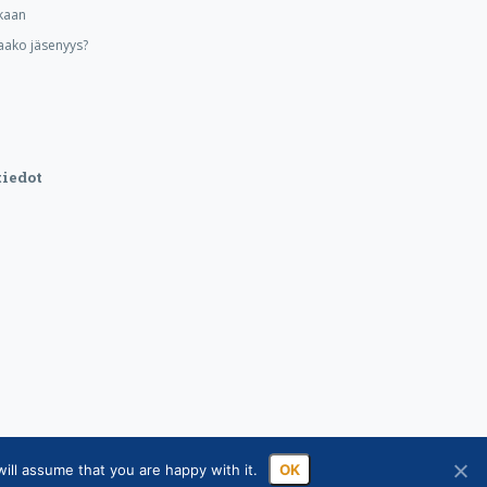
kaan
aako jäsenyys?
iedot
ill assume that you are happy with it.
OK
sa