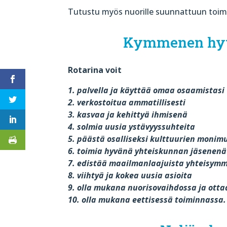
Tutustu myös nuorille suunnattuun toim
Kymmenen hyvä
Rotarina voit
1. palvella ja käyttää omaa osaamistasi
2. verkostoitua ammatillisesti
3. kasvaa ja kehittyä ihmisenä
4. solmia uusia ystävyyssuhteita
5. päästä osalliseksi kulttuurien moni
6. toimia hyvänä yhteiskunnan jäsenenä
7. edistää maailmanlaajuista yhteisym
8. viihtyä ja kokea uusia asioita
9. olla mukana nuorisovaihdossa ja ottaa
10. olla mukana eettisessä toiminnassa.