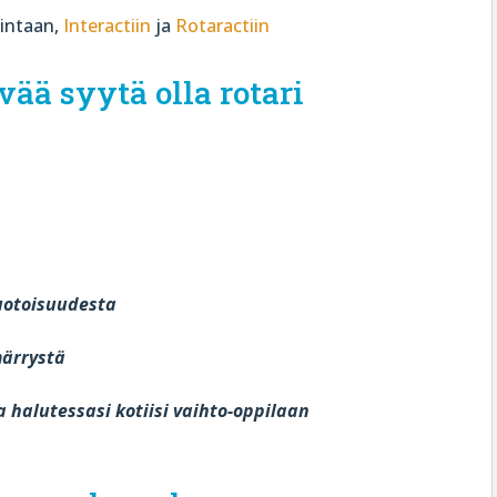
intaan,
Interactiin
ja
Rotaractiin
ä syytä olla rotari
muotoisuudesta
märrystä
 halutessasi kotiisi vaihto-oppilaan