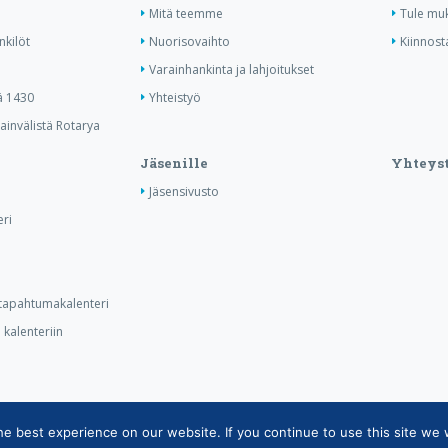
Mitä teemme
Tule mu
nkilöt
Nuorisovaihto
Kiinnost
Varainhankinta ja lahjoitukset
ä 1430
Yhteistyö
invälistä Rotarya
Jäsenille
Yhteyst
Jäsensivusto
ri
n tapahtumakalenteri
kalenteriin
 best experience on our website. If you continue to use this site we w
tietojärjestelmän tietosuojaseloste
|
Henkilötietojen käsittely Rotarytoiminnas