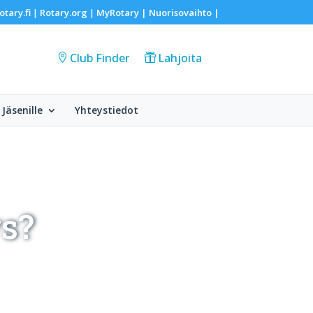
otary.fi
Rotary.org
MyRotary |
Nuorisovaihto
|
|
|
Club Finder
Lahjoita
Jäsenille
Yhteystiedot
s?