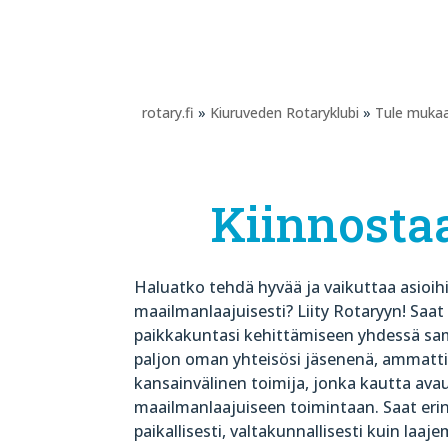
rotary.fi
»
Kiuruveden Rotaryklubi
»
Tule muka
Kiinnosta
Haluatko tehdä hyvää ja vaikuttaa asioihi
maailmanlaajuisesti? Liity Rotaryyn! Sa
paikkakuntasi kehittämiseen yhdessä sam
paljon oman yhteisösi jäsenenä, ammattis
kansainvälinen toimija, jonka kautta av
maailmanlaajuiseen toimintaan. Saat er
paikallisesti, valtakunnallisesti kuin laaj