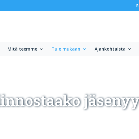
R
Mitä teemme
Tule mukaan
Ajankohtaista
iinnostaako jäsenyy