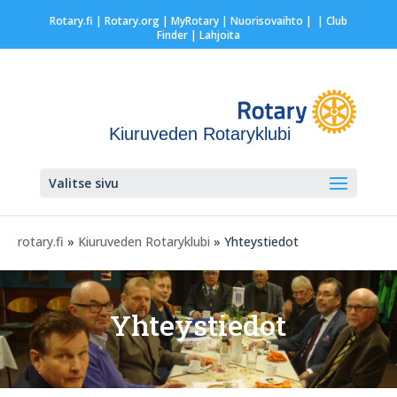
Rotary.fi
|
Rotary.org
|
MyRotary |
Nuorisovaihto
|
| Club
Finder
| Lahjoita
Kiuruveden Rotaryklubi
Valitse sivu
rotary.fi
»
Kiuruveden Rotaryklubi
» Yhteystiedot
Yhteystiedot