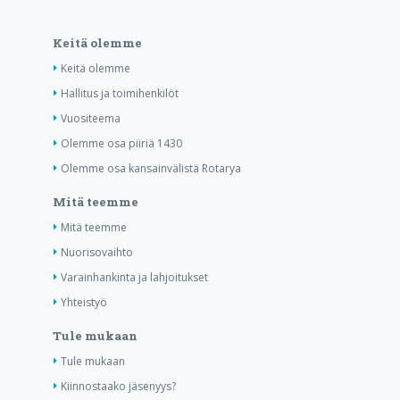
Keitä olemme
Keitä olemme
Hallitus ja toimihenkilöt
Vuositeema
Olemme osa piiriä 1430
Olemme osa kansainvälistä Rotarya
Mitä teemme
Mitä teemme
Nuorisovaihto
Varainhankinta ja lahjoitukset
Yhteistyö
Tule mukaan
Tule mukaan
Kiinnostaako jäsenyys?