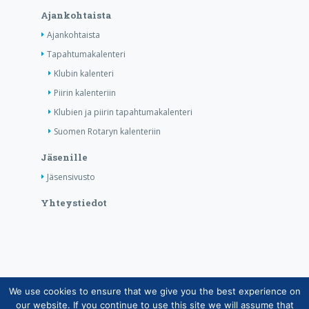
Ajankohtaista
Ajankohtaista
Tapahtumakalenteri
Klubin kalenteri
Piirin kalenteriin
Klubien ja piirin tapahtumakalenteri
Suomen Rotaryn kalenteriin
Jäsenille
Jäsensivusto
Yhteystiedot
We use cookies to ensure that we give you the best experience on
Copyright © Suomen Rotarypalvelu ry 2026 |
our website. If you continue to use this site we will assume that
Jäsentietojärjestelmän tietosuojaseloste
|
Henkilötietojen