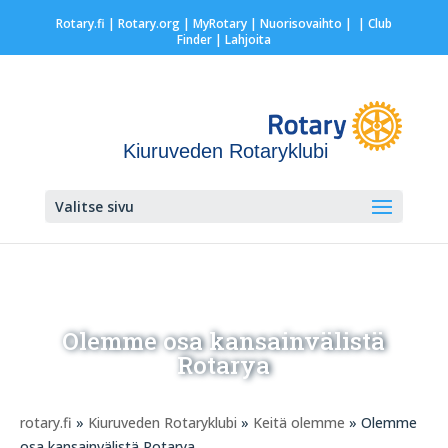
Rotary.fi
|
Rotary.org
|
MyRotary |
Nuorisovaihto
|
| Club
Finder
| Lahjoita
Kiuruveden Rotaryklubi
Valitse sivu
Olemme osa kansainvälistä
Rotarya
rotary.fi
»
Kiuruveden Rotaryklubi
»
Keitä olemme
» Olemme
osa kansainvälistä Rotarya