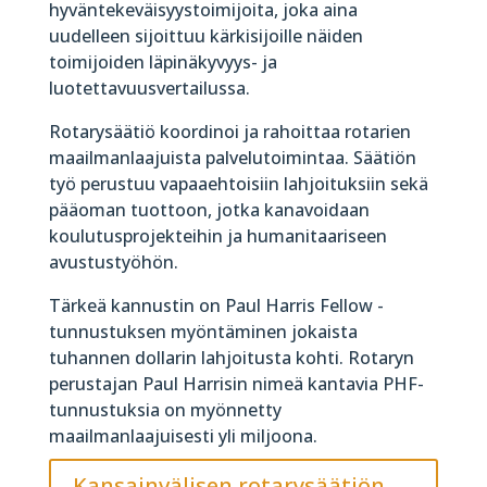
hyväntekeväisyystoimijoita, joka aina
uudelleen sijoittuu kärkisijoille näiden
toimijoiden läpinäkyvyys- ja
luotettavuusvertailussa.
Rotarysäätiö koordinoi ja rahoittaa rotarien
maailmanlaajuista palvelutoimintaa. Säätiön
työ perustuu vapaaehtoisiin lahjoituksiin sekä
pääoman tuottoon, jotka kanavoidaan
koulutusprojekteihin ja humanitaariseen
avustustyöhön.
Tärkeä kannustin on Paul Harris Fellow -
tunnustuksen myöntäminen jokaista
tuhannen dollarin lahjoitusta kohti. Rotaryn
perustajan Paul Harrisin nimeä kantavia PHF-
tunnustuksia on myönnetty
maailmanlaajuisesti yli miljoona.
Kansainvälisen rotarysäätiön