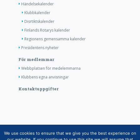
Händelsekalender
Klubbkalender
Disrtiktskalender
Finlands Rotarys kalender
Regionens gemensamma kalender
Presidentens nyheter
För medlemmar
Webbplatsen för medelemmarna
Klubbens egna anvisningar
Kontaktuppgifter
Copyright © Finlands Rotaryservice rf 2026 |
We use cookies to ensure that we give you the best experience on
Medelemsdatabasens datasäkerhetsanvisning
|
our website. If you continue to use this site we will assume that