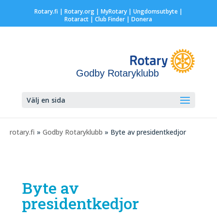
Rotary.fi
|
Rotary.org
|
MyRotary |
Ungdomsutbyte
|
Rotaract
| Club Finder
| Donera
Godby Rotaryklubb
Välj en sida
rotary.fi
»
Godby Rotaryklubb
» Byte av presidentkedjor
Byte av
presidentkedjor