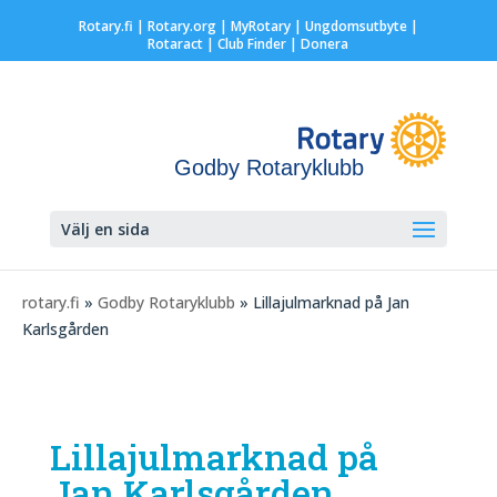
Rotary.fi
|
Rotary.org
|
MyRotary |
Ungdomsutbyte
|
Rotaract
| Club Finder
| Donera
Godby Rotaryklubb
Välj en sida
rotary.fi
»
Godby Rotaryklubb
» Lillajulmarknad på Jan
Karlsgården
Lillajulmarknad på
Jan Karlsgården