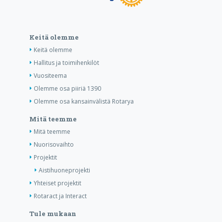
Keitä olemme
Keitä olemme
Hallitus ja toimihenkilöt
Vuositeema
Olemme osa piiriä 1390
Olemme osa kansainvälistä Rotarya
Mitä teemme
Mitä teemme
Nuorisovaihto
Projektit
Aistihuoneprojekti
Yhteiset projektit
Rotaract ja Interact
Tule mukaan