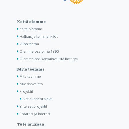
Keitä olemme
Keitä olemme
Hallitus ja toimihenkilöt
Vuositeema
Olemme osa piiriä 1390
Olemme osa kansainvälistä Rotarya
Mitä teemme
Mitä teemme
Nuorisovaihto
Projektit
Aistihuoneprojekti
Yhteiset projektit
Rotaract ja Interact
Tule mukaan