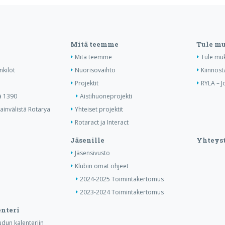
Mitä teemme
Tule m
Mitä teemme
Tule mu
nkilöt
Nuorisovaihto
Kiinnost
Projektit
RYLA – J
ä 1390
Aistihuoneprojekti
invälistä Rotarya
Yhteiset projektit
Rotaract ja Interact
Jäsenille
Yhteyst
Jäsensivusto
Klubin omat ohjeet
2024-2025 Toimintakertomus
2023-2024 Toimintakertomus
nteri
dun kalenteriin