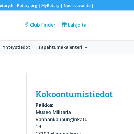
otary.fi
Rotary.org
MyRotary |
Nuorisovaihto
|
|
|
Club Finder
Lahjoita
Yhteystiedot
Tapahtumakalenteri
Kokoontumistiedot
Paikka:
Museo Militaria
Vanhankaupunginkatu
19
13100 Hämeenlinna