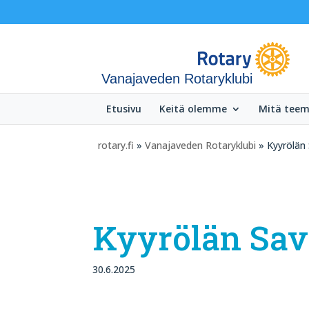
Vanajaveden Rotaryklubi
Etusivu
Keitä olemme
Mitä tee
rotary.fi
»
Vanajaveden Rotaryklubi
» Kyyrölän 
Kyyrölän Sav
30.6.2025