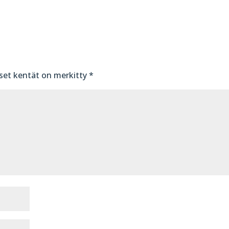
iset kentät on merkitty
*