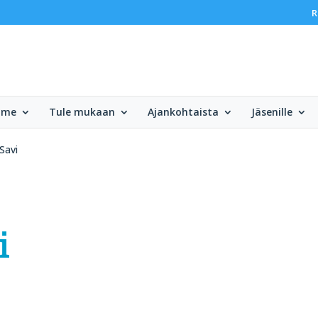
R
mme
Tule mukaan
Ajankohtaista
Jäsenille
Savi
i