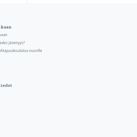
ukaan
kaan
aako jäsenyys?
ohtajuuskoulutus nuorille
iedot