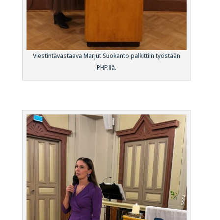
Viestintävastaava Marjut Suokanto palkittiin työstään
PHF:llä.