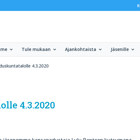
R
mme
Tule mukaan
Ajankohtaista
Jäsenille
eduskuntatalolle 4.3.2020
olle 4.3.2020
olla jäsenemme kansanedustaja Lulu Ranteen kutsumana