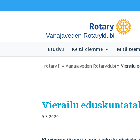
Vanajaveden Rotaryklubi
Etusivu
Keitä olemme
Mitä tee
rotary.fi
»
Vanajaveden Rotaryklubi
» Vierailu 
Vierailu eduskuntatal
5.3.2020
Klubimme jäseniä vieraili eduskuntatal