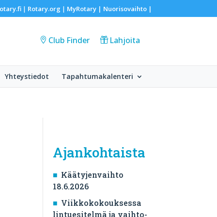
otary.fi
Rotary.org
MyRotary |
Nuorisovaihto
|
|
|
Club Finder
Lahjoita
Yhteystiedot
Tapahtumakalenteri
Ajankohtaista
Käätyjenvaihto
18.6.2026
Viikkokokouksessa
lintuesitelmä ja vaihto-