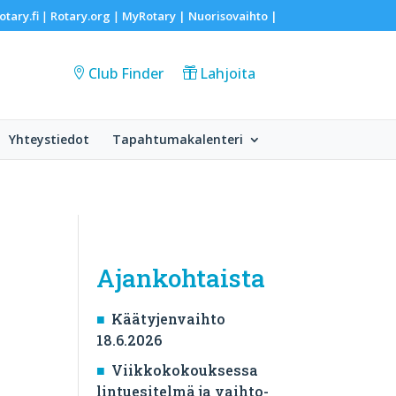
otary.fi
Rotary.org
MyRotary |
Nuorisovaihto
|
|
|
Club Finder
Lahjoita
Yhteystiedot
Tapahtumakalenteri
Ajankohtaista
Käätyjenvaihto
18.6.2026
Viikkokokouksessa
lintuesitelmä ja vaihto-