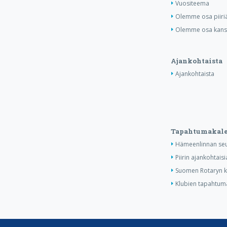
Vuositeema
Olemme osa piiri
Olemme osa kansa
Ajankohtaista
Ajankohtaista
Tapahtumakale
Hämeenlinnan seu
Piirin ajankohtais
Suomen Rotaryn ka
Klubien tapahtuma