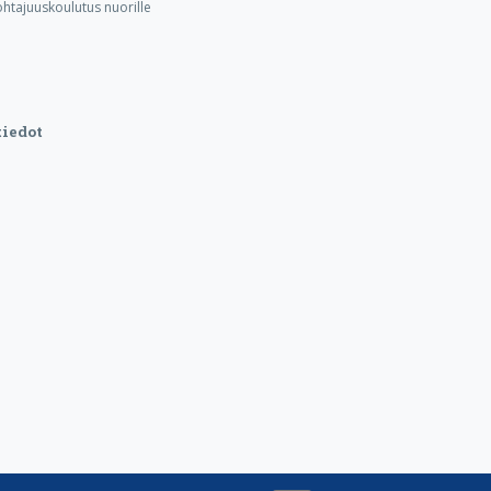
ohtajuuskoulutus nuorille
iedot