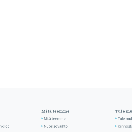
Mitä teemme
Tule m
Mitä teemme
Tule mu
nkilöt
Nuorisovaihto
Kiinnost