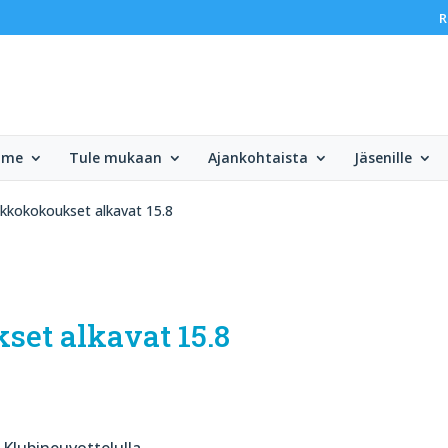
R
mme
Tule mukaan
Ajankohtaista
Jäsenille
ikkokokoukset alkavat 15.8
et alkavat 15.8
Klubineuvottelulla.