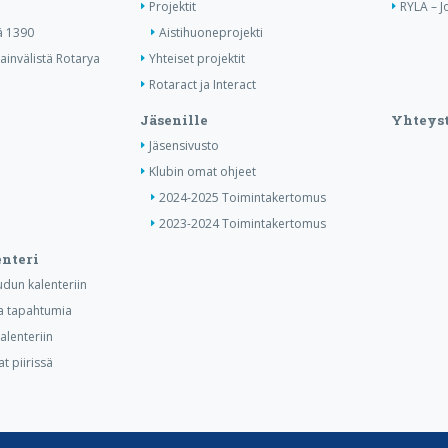
Projektit
RYLA – J
ä 1390
Aistihuoneprojekti
invälistä Rotarya
Yhteiset projektit
Rotaract ja Interact
Jäsenille
Yhteyst
Jäsensivusto
Klubin omat ohjeet
2024-2025 Toimintakertomus
2023-2024 Toimintakertomus
nteri
dun kalenteriin
ia tapahtumia
lenteriin
t piirissä