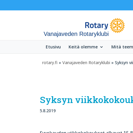
Vanajaveden Rotaryklubi
Etusivu
Keitä olemme
Mitä tee
rotary.fi
»
Vanajaveden Rotaryklubi
» Syksyn vi
Syksyn viikkokokouks
5.8.2019
Syyskauden viikkokokoukset alkavat 15.8 