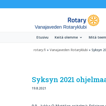
Vanajaveden Rotaryklubi
Etusivu
Keitä olemme
Mitä tee
rotary.fi
»
Vanajaveden Rotaryklubi
» Syksyn 2
Syksyn 2021 ohjelma
19.8.2021
9.9. Jukka O Mattilan esitelmä: Erilaine