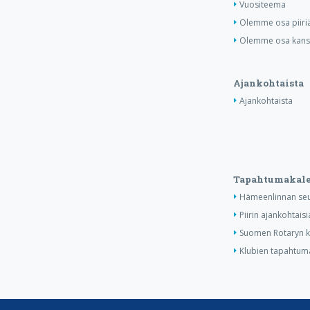
Vuositeema
Olemme osa piiri
Olemme osa kansa
Ajankohtaista
Ajankohtaista
Tapahtumakale
Hämeenlinnan seu
Piirin ajankohtais
Suomen Rotaryn ka
Klubien tapahtuma