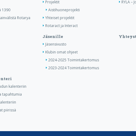
Projektit
RYLA – J
ä 1390
Aistihuoneprojekti
invälistä Rotarya
Yhteiset projektit
Rotaract ja Interact
Jäsenille
Yhteyst
Jäsensivusto
Klubin omat ohjeet
2024-2025 Toimintakertomus
2023-2024 Toimintakertomus
nteri
dun kalenteriin
ia tapahtumia
lenteriin
t piirissä