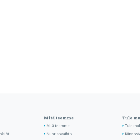
Mitä teemme
Tule m
Mitä teemme
Tule mu
nkilöt
Nuorisovaihto
Kiinnost