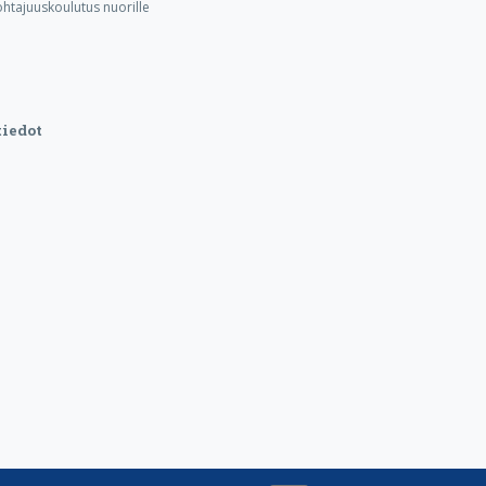
ohtajuuskoulutus nuorille
iedot