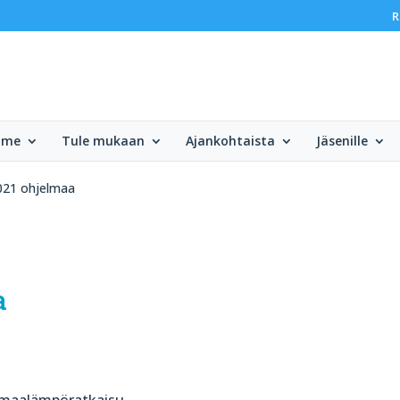
R
mme
Tule mukaan
Ajankohtaista
Jäsenille
021 ohjelmaa
a
n maalämpöratkaisu