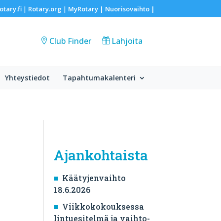
otary.fi
Rotary.org
MyRotary |
Nuorisovaihto
|
|
|
Club Finder
Lahjoita
Yhteystiedot
Tapahtumakalenteri
Ajankohtaista
Käätyjenvaihto
18.6.2026
Viikkokokouksessa
lintuesitelmä ja vaihto-