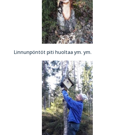
Linnunpöntöt piti huoltaa ym. ym.