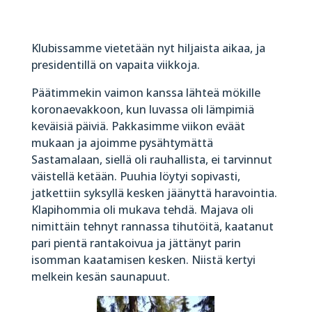
Klubissamme vietetään nyt hiljaista aikaa, ja
presidentillä on vapaita viikkoja.
Päätimmekin vaimon kanssa lähteä mökille
koronaevakkoon, kun luvassa oli lämpimiä
keväisiä päiviä. Pakkasimme viikon eväät
mukaan ja ajoimme pysähtymättä
Sastamalaan, siellä oli rauhallista, ei tarvinnut
väistellä ketään. Puuhia löytyi sopivasti,
jatkettiin syksyllä kesken jäänyttä haravointia.
Klapihommia oli mukava tehdä. Majava oli
nimittäin tehnyt rannassa tihutöitä, kaatanut
pari pientä rantakoivua ja jättänyt parin
isomman kaatamisen kesken. Niistä kertyi
melkein kesän saunapuut.