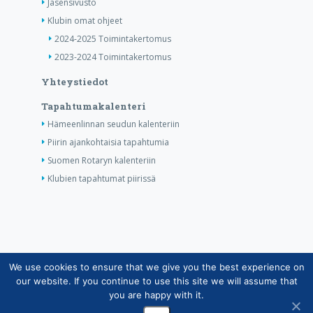
Jäsensivusto
Klubin omat ohjeet
2024-2025 Toimintakertomus
2023-2024 Toimintakertomus
Yhteystiedot
Tapahtumakalenteri
Hämeenlinnan seudun kalenteriin
Piirin ajankohtaisia tapahtumia
Suomen Rotaryn kalenteriin
Klubien tapahtumat piirissä
We use cookies to ensure that we give you the best experience on
Copyright © Suomen Rotarypalvelu ry 2026 |
our website. If you continue to use this site we will assume that
Jäsentietojärjestelmän tietosuojaseloste
|
Henkilötietojen
you are happy with it.
käsittely Rotarytoiminnassa