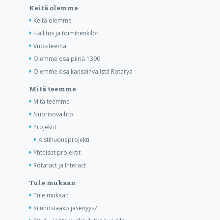
Keitä olemme
Keitä olemme
Hallitus ja toimihenkilöt
Vuositeema
Olemme osa piiriä 1390
Olemme osa kansainvälistä Rotarya
Mitä teemme
Mitä teemme
Nuorisovaihto
Projektit
Aistihuoneprojekti
Yhteiset projektit
Rotaract ja Interact
Tule mukaan
Tule mukaan
Kiinnostaako jäsenyys?