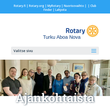
Rotary.fi
|
Rotary.org
|
MyRotary |
Nuorisovaihto
|
| Club
Finder
| Lahjoita
Turku Aboa Nova
Valitse sivu
Ajankohtaista