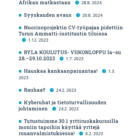
Afrikan matkastaan
28.8. 2024
Syyskauden avaus
20.8. 2024
Nuorisoprojektin CV-työpajaa pidettiin
Turun Ammatti-instituutin tiloissa
1.12. 2023
RYLA KOULUTUS- VIIKONLOPPU la–su
28.–29.10.2023
1.7. 2023
Hauskaa kankaanpainantaa!
1.3.
2023
Rauhaa!!
24.2. 2023
Kyberuhat ja tietoturvallisuuden
johtaminen
24.2. 2023
Tutustuimme 30.1 yrttiruokakurssilla
moniin tapoihin käyttää yrttejä
ruuanvalmistuksessa!
6.2. 2023