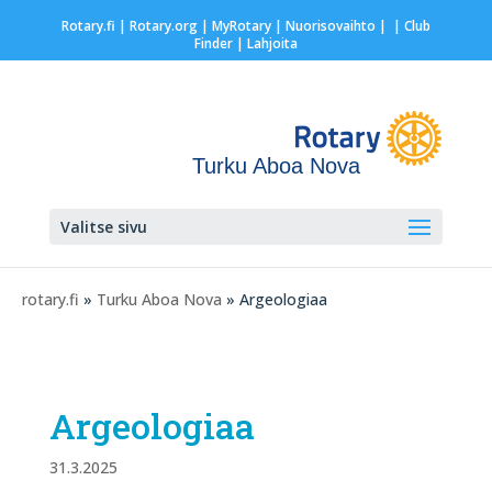
Rotary.fi
|
Rotary.org
|
MyRotary |
Nuorisovaihto
|
| Club
Finder
| Lahjoita
Turku Aboa Nova
Valitse sivu
rotary.fi
»
Turku Aboa Nova
» Argeologiaa
Argeologiaa
31.3.2025