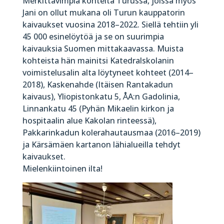
Merkittävimpiä kohteita Turussa, joissa myös
Jani on ollut mukana oli Turun kauppatorin
kaivaukset vuosina 2018–2022. Siellä tehtiin yli
45 000 esinelöytöä ja se on suurimpia
kaivauksia Suomen mittakaavassa. Muista
kohteista hän mainitsi Katedralskolanin
voimistelusalin alta löytyneet kohteet (2014–
2018), Kaskenahde (Itäisen Rantakadun
kaivaus), Yliopistonkatu 5, ÅA:n Gadolinia,
Linnankatu 45 (Pyhän Mikaelin kirkon ja
hospitaalin alue Kakolan rinteessä),
Pakkarinkadun kolerahautausmaa (2016–2019)
ja Kärsämäen kartanon lähialueilla tehdyt
kaivaukset.
Mielenkiintoinen ilta!