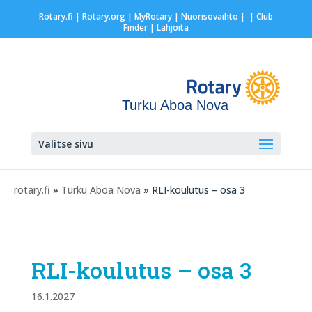
Rotary.fi
|
Rotary.org
|
MyRotary |
Nuorisovaihto
|
| Club
Finder
| Lahjoita
Turku Aboa Nova
Valitse sivu
rotary.fi
»
Turku Aboa Nova
» RLI-koulutus – osa 3
RLI-koulutus – osa 3
16.1.2027