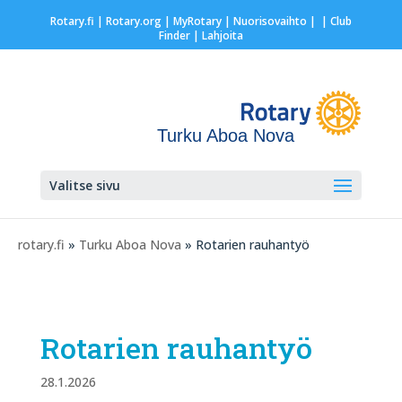
Rotary.fi
|
Rotary.org
|
MyRotary |
Nuorisovaihto
|
| Club
Finder
| Lahjoita
Turku Aboa Nova
Valitse sivu
rotary.fi
»
Turku Aboa Nova
» Rotarien rauhantyö
Rotarien rauhantyö
28.1.2026