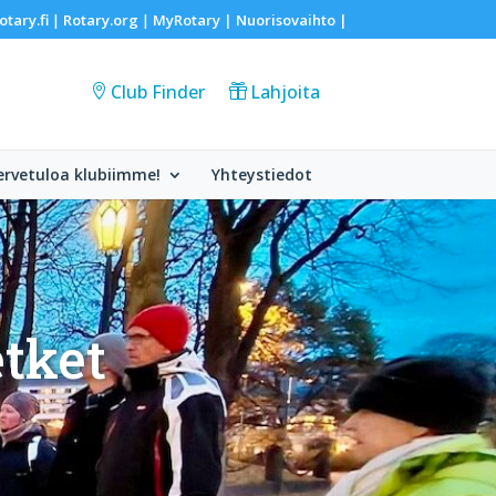
otary.fi
Rotary.org
MyRotary |
Nuorisovaihto
|
|
|
Club Finder
Lahjoita
ervetuloa klubiimme!
Yhteystiedot
etket