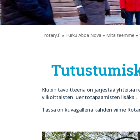
rotary.fi
»
Turku Aboa Nova
»
Mitä teemme
» 
Tutustumisko
Klubin tavoitteena on järjestää yhteisiä r
viikoittaisten luentotapaamisten lisäksi.
Tässä on kuvagalleria kahden viime Rotar