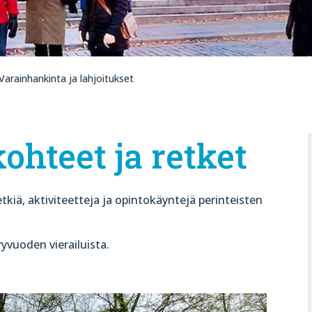
Varainhankinta ja lahjoitukset
hteet ja retket
etkiä, aktiviteetteja ja opintokäyntejä perinteisten
yvuoden vierailuista.