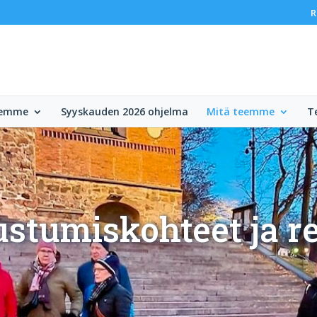
R
lemme
Syyskauden 2026 ohjelma
Mitä teemme
T
stumiskohteet ja r