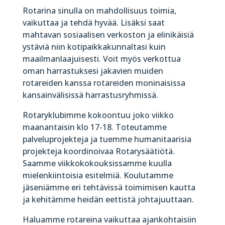
Rotarina sinulla on mahdollisuus toimia,
vaikuttaa ja tehdä hyvää. Lisäksi saat
mahtavan sosiaalisen verkoston ja elinikäisiä
ystäviä niin kotipaikkakunnaltasi kuin
maailmanlaajuisesti. Voit myös verkottua
oman harrastuksesi jakavien muiden
rotareiden kanssa rotareiden moninaisissa
kansainvälisissä harrastusryhmissä.
Rotaryklubimme kokoontuu joko viikko
maanantaisin klo 17-18. Toteutamme
palveluprojekteja ja tuemme humanitaarisia
projekteja koordinoivaa Rotarysäätiötä.
Saamme viikkokokouksissamme kuulla
mielenkiintoisia esitelmiä. Koulutamme
jäseniämme eri tehtävissä toimimisen kautta
ja kehitämme heidän eettistä johtajuuttaan.
Haluamme rotareina vaikuttaa ajankohtaisiin