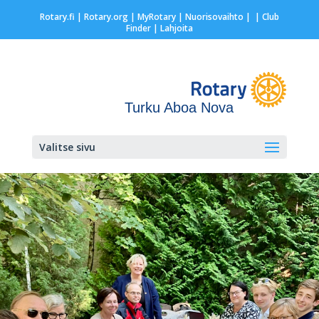
Rotary.fi
|
Rotary.org
|
MyRotary |
Nuorisovaihto
|
| Club
Finder
| Lahjoita
Turku Aboa Nova
Valitse sivu