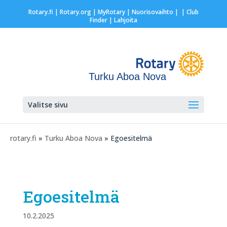
Rotary.fi
|
Rotary.org
|
MyRotary |
Nuorisovaihto
|
| Club
Finder
| Lahjoita
Turku Aboa Nova
Valitse sivu
rotary.fi
»
Turku Aboa Nova
» Egoesitelmä
Egoesitelmä
10.2.2025