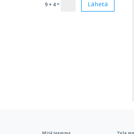
Lähetä
=
9 + 4
Mitä teemme
Tule m