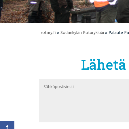
rotary.fi
»
Sodankylän Rotaryklubi
» Palaute Pa
Lähetä 