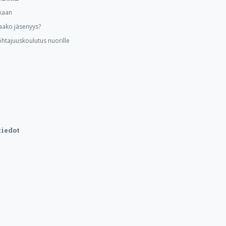
kaan
aako jäsenyys?
ohtajuuskoulutus nuorille
iedot