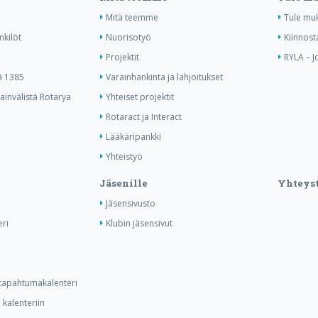
Mitä teemme
Tule mu
nkilöt
Nuorisotyö
Kiinnost
Projektit
RYLA – J
ä 1385
Varainhankinta ja lahjoitukset
invälistä Rotarya
Yhteiset projektit
Rotaract ja Interact
Lääkäripankki
Yhteistyö
Jäsenille
Yhteyst
Jäsensivusto
ri
Klubin jäsensivut
n tapahtumakalenteri
kalenteriin