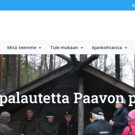
R
Mitä teemme
Tule mukaan
Ajankohtaista
palautetta Paavon p