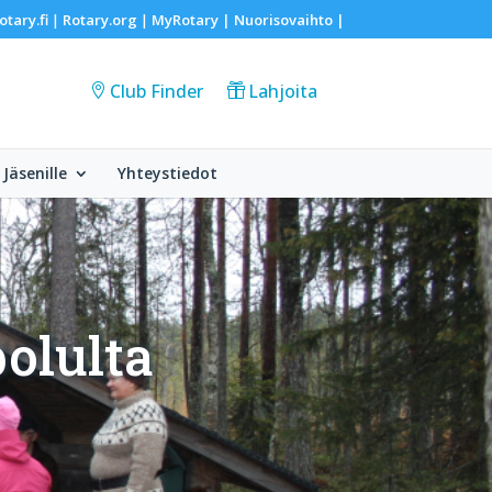
otary.fi
Rotary.org
MyRotary |
Nuorisovaihto
|
|
|
Club Finder
Lahjoita
Jäsenille
Yhteystiedot
olulta