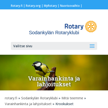
Rotary.fi
|
Rotary.org
|
MyRotary |
Nuorisovaihto
|
Sodankylän Rotaryklubi
Valitse sivu
Varainhankinta ja
lahjoitukset
rotary.fi
»
Sodankylän Rotaryklubi
»
Mitä teemme
»
Varainhankinta ja lahjoitukset
» Krookukset