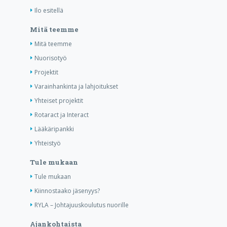
Ilo esitellä
Mitä teemme
Mitä teemme
Nuorisotyö
Projektit
Varainhankinta ja lahjoitukset
Yhteiset projektit
Rotaract ja Interact
Lääkäripankki
Yhteistyö
Tule mukaan
Tule mukaan
Kiinnostaako jäsenyys?
RYLA – Johtajuuskoulutus nuorille
Ajankohtaista