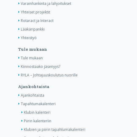
Varainhankinta ja lahjoitukset
Yhteiset projektit
Rotaract ja Interact
Lääkäripankki
Yhteistyö
Tule mukaan
Tule mukaan
Kiinnostaako jäsenyys?
RYLA – Johtajuuskoulutus nuorille
Ajankohtaista
Ajankohtaista
Tapahtumakalenteri
Klubin kalenteri
Piirin kalenteriin
Klubien ja piirin tapahtumakalenteri