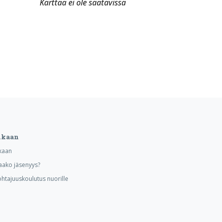
Karttaa ei ole saatavissa
ukaan
kaan
aako jäsenyys?
ohtajuuskoulutus nuorille