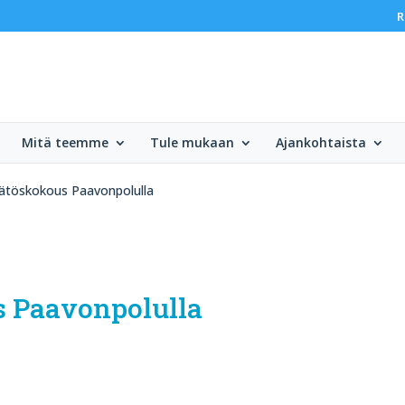
R
Mitä teemme
Tule mukaan
Ajankohtaista
ätöskokous Paavonpolulla
 Paavonpolulla