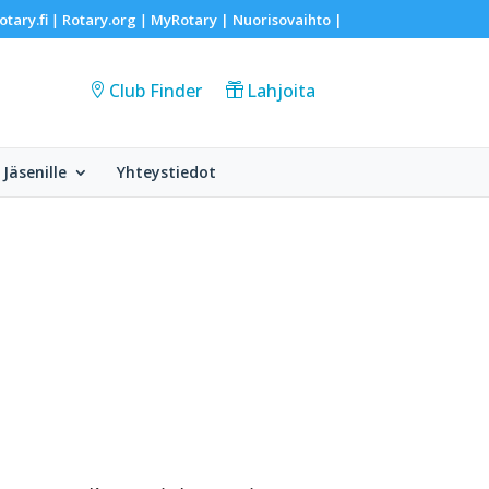
otary.fi
Rotary.org
MyRotary |
Nuorisovaihto
|
|
|
Club Finder
Lahjoita
Jäsenille
Yhteystiedot