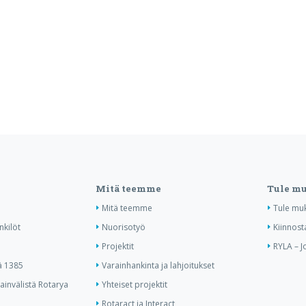
Mitä teemme
Tule m
Mitä teemme
Tule mu
nkilöt
Nuorisotyö
Kiinnost
Projektit
RYLA – J
ä 1385
Varainhankinta ja lahjoitukset
invälistä Rotarya
Yhteiset projektit
Rotaract ja Interact