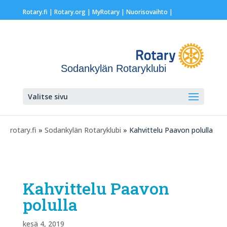
Rotary.fi
|
Rotary.org
|
MyRotary |
Nuorisovaihto
|
Sodankylän Rotaryklubi
Valitse sivu
rotary.fi
»
Sodankylän Rotaryklubi
» Kahvittelu Paavon polulla
Kahvittelu Paavon
polulla
kesä 4, 2019