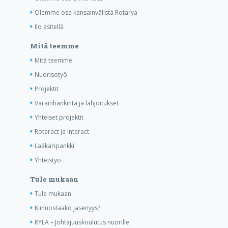
Olemme osa kansainvälistä Rotarya
Ilo esitellä
Mitä teemme
Mitä teemme
Nuorisotyö
Projektit
Varainhankinta ja lahjoitukset
Yhteiset projektit
Rotaract ja Interact
Lääkäripankki
Yhteistyö
Tule mukaan
Tule mukaan
Kiinnostaako jäsenyys?
RYLA – Johtajuuskoulutus nuorille