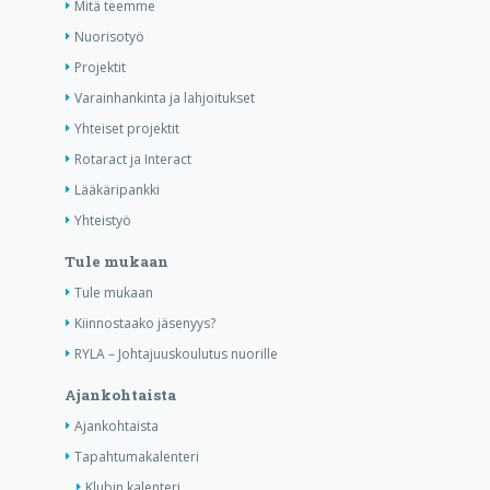
Mitä teemme
Nuorisotyö
Projektit
Varainhankinta ja lahjoitukset
Yhteiset projektit
Rotaract ja Interact
Lääkäripankki
Yhteistyö
Tule mukaan
Tule mukaan
Kiinnostaako jäsenyys?
RYLA – Johtajuuskoulutus nuorille
Ajankohtaista
Ajankohtaista
Tapahtumakalenteri
Klubin kalenteri