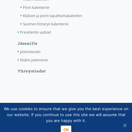
Piirin kalenteriin
Klubien ja piirin tapahtumakalenteri
Suomen Rotaryn kalenteriin
Presidentin uutiset
Jäsenille
Jäsensivusto
Klubin jäsensivut
Yhteystiedot
We use cookies to ensure that we give you the best experience on
Copyright © Suomen Rotarypalvelu ry 2026 |
our website. If you continue to use this site we will assume that
Jäsentietojärjestelmän tietosuojaseloste
|
Henkilötietojen
you are happy with it.
käsittely Rotarytoiminnassa
OK