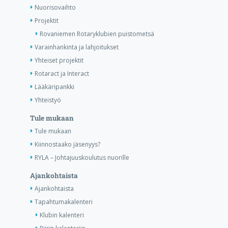
Nuorisovaihto
Projektit
Rovaniemen Rotaryklubien puistometsä
Varainhankinta ja lahjoitukset
Yhteiset projektit
Rotaract ja Interact
Lääkäripankki
Yhteistyö
Tule mukaan
Tule mukaan
Kiinnostaako jäsenyys?
RYLA – Johtajuuskoulutus nuorille
Ajankohtaista
Ajankohtaista
Tapahtumakalenteri
Klubin kalenteri