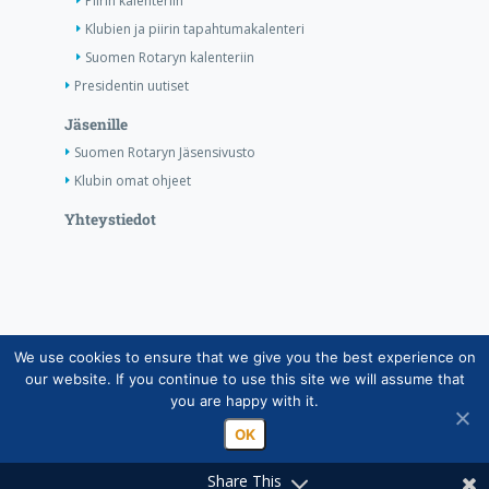
Piirin kalenteriin
Klubien ja piirin tapahtumakalenteri
Suomen Rotaryn kalenteriin
Presidentin uutiset
Jäsenille
Suomen Rotaryn Jäsensivusto
Klubin omat ohjeet
Yhteystiedot
We use cookies to ensure that we give you the best experience on
Copyright © Suomen Rotarypalvelu ry 2026 |
our website. If you continue to use this site we will assume that
Jäsentietojärjestelmän tietosuojaseloste
|
Henkilötietojen
you are happy with it.
käsittely Rotarytoiminnassa
OK
Share This