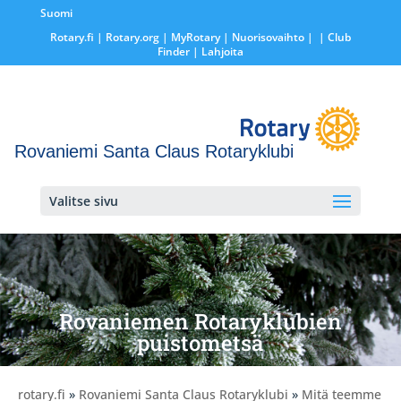
Suomi
Rotary.fi
|
Rotary.org
|
MyRotary |
Nuorisovaihto
|
| Club
Finder
| Lahjoita
Rovaniemi Santa Claus Rotaryklubi
Valitse sivu
Rovaniemen Rotaryklubien
puistometsä
rotary.fi
»
Rovaniemi Santa Claus Rotaryklubi
»
Mitä teemme