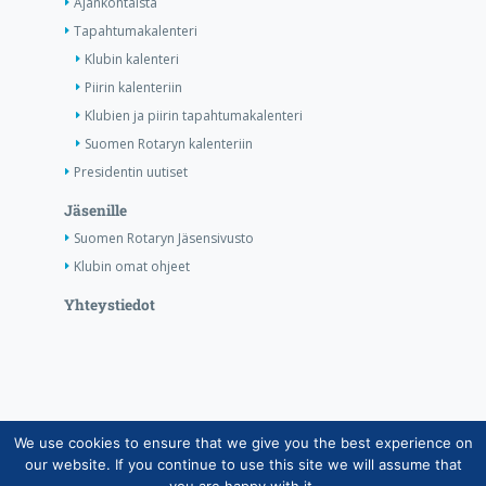
Ajankohtaista
Tapahtumakalenteri
Klubin kalenteri
Piirin kalenteriin
Klubien ja piirin tapahtumakalenteri
Suomen Rotaryn kalenteriin
Presidentin uutiset
Jäsenille
Suomen Rotaryn Jäsensivusto
Klubin omat ohjeet
Yhteystiedot
We use cookies to ensure that we give you the best experience on
Copyright © Suomen Rotarypalvelu ry 2026 |
our website. If you continue to use this site we will assume that
Jäsentietojärjestelmän tietosuojaseloste
|
Henkilötietojen