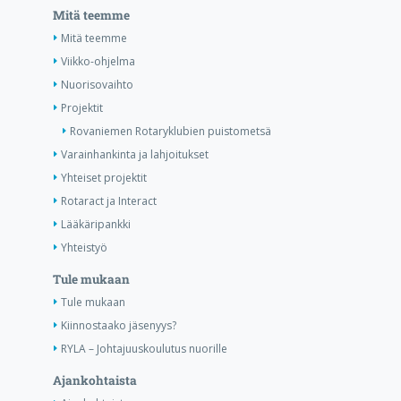
Mitä teemme
Mitä teemme
Viikko-ohjelma
Nuorisovaihto
Projektit
Rovaniemen Rotaryklubien puistometsä
Varainhankinta ja lahjoitukset
Yhteiset projektit
Rotaract ja Interact
Lääkäripankki
Yhteistyö
Tule mukaan
Tule mukaan
Kiinnostaako jäsenyys?
RYLA – Johtajuuskoulutus nuorille
Ajankohtaista