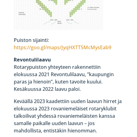
Puiston sijainti:
https://goo
.gl/maps/JyqHXTT5McMysEab9
Revontulilaavu
Rotarypuiston yhteyteen rakennettiin
elokuussa 2021 Revontulilaavu, ”kaupungin
paras ja hienoin”, kuten tavoite kuului.
Kesäkuussa 2022 laavu paloi.
Keväällä 2023 kaadettiin uuden laavun hirret ja
elokuussa 2023 rovaniemeläiset rotaryklubit
talkoilivat yhdessä rovaniemeläisten kanssa
samalle paikalle uuden laavun – jos
mahdollista, entistäkin hienomman.