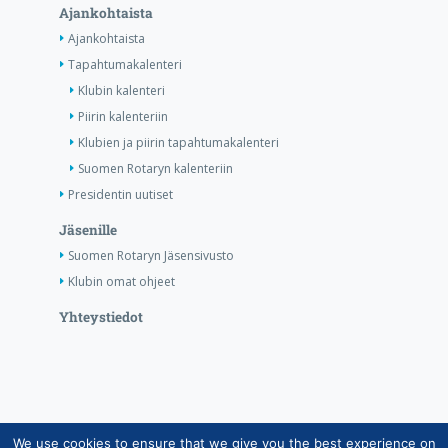
Ajankohtaista
Ajankohtaista
Tapahtumakalenteri
Klubin kalenteri
Piirin kalenteriin
Klubien ja piirin tapahtumakalenteri
Suomen Rotaryn kalenteriin
Presidentin uutiset
Jäsenille
Suomen Rotaryn Jäsensivusto
Klubin omat ohjeet
Yhteystiedot
We use cookies to ensure that we give you the best experience on
Copyright © Suomen Rotarypalvelu ry 2026 |