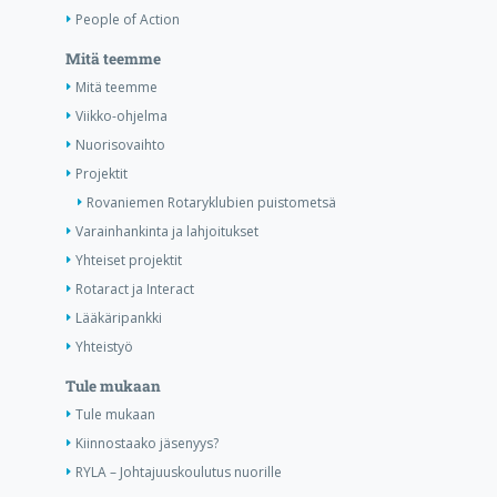
People of Action
Mitä teemme
Mitä teemme
Viikko-ohjelma
Nuorisovaihto
Projektit
Rovaniemen Rotaryklubien puistometsä
Varainhankinta ja lahjoitukset
Yhteiset projektit
Rotaract ja Interact
Lääkäripankki
Yhteistyö
Tule mukaan
Tule mukaan
Kiinnostaako jäsenyys?
RYLA – Johtajuuskoulutus nuorille