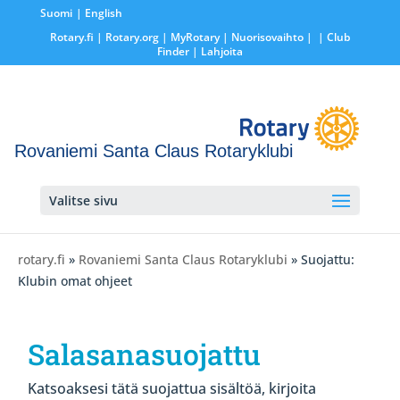
Suomi
English
Rotary.fi
|
Rotary.org
|
MyRotary |
Nuorisovaihto
|
| Club
Finder
| Lahjoita
Rovaniemi Santa Claus Rotaryklubi
Valitse sivu
rotary.fi
»
Rovaniemi Santa Claus Rotaryklubi
» Suojattu:
Klubin omat ohjeet
Salasanasuojattu
Katsoaksesi tätä suojattua sisältöä, kirjoita