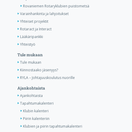
Rovaniemen Rotaryklubien puistometsä
Varainhankinta ja lahjoitukset
Yhteiset projektit
Rotaract ja Interact
Lääkäripankki
Yhteistyö
Tule mukaan
Tule mukaan
Kiinnostaako jäsenyys?
RYLA – Johtajuuskoulutus nuorille
Ajankohtaista
Ajankohtaista
Tapahtumakalenteri
Klubin kalenteri
Piirin kalenteriin
Klubien ja piirin tapahtumakalenteri