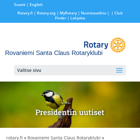
Suomi
English
Rotary.fi
|
Rotary.org
|
MyRotary |
Nuorisovaihto
|
| Club
Finder
| Lahjoita
Rovaniemi Santa Claus Rotaryklubi
Valitse sivu
Presidentin uutiset
rotary.fi
»
Rovaniemi Santa Claus Rotaryklubi
»