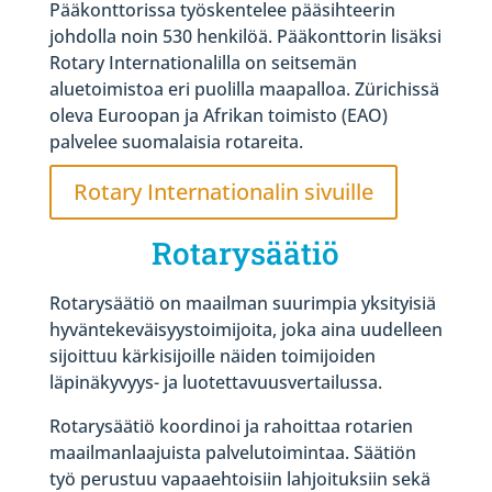
Pääkonttorissa työskentelee pääsihteerin
johdolla noin 530 henkilöä. Pääkonttorin lisäksi
Rotary Internationalilla on seitsemän
aluetoimistoa eri puolilla maapalloa. Zürichissä
oleva Euroopan ja Afrikan toimisto (EAO)
palvelee suomalaisia rotareita.
Rotary Internationalin sivuille
Rotarysäätiö
Rotarysäätiö on maailman suurimpia yksityisiä
hyväntekeväisyystoimijoita, joka aina uudelleen
sijoittuu kärkisijoille näiden toimijoiden
läpinäkyvyys- ja luotettavuusvertailussa.
Rotarysäätiö koordinoi ja rahoittaa rotarien
maailmanlaajuista palvelutoimintaa. Säätiön
työ perustuu vapaaehtoisiin lahjoituksiin sekä