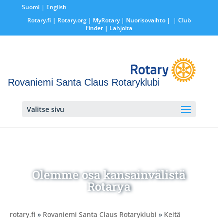
Suomi
English
Rotary.fi
|
Rotary.org
|
MyRotary |
Nuorisovaihto
|
| Club
Finder
| Lahjoita
Rovaniemi Santa Claus Rotaryklubi
Valitse sivu
Olemme osa kansainvälistä
Rotarya
rotary.fi
»
Rovaniemi Santa Claus Rotaryklubi
»
Keitä