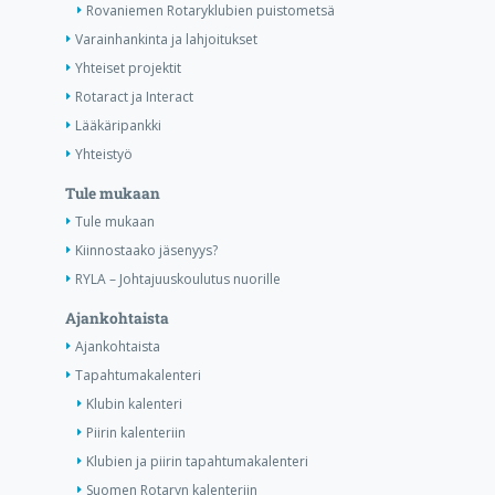
Rovaniemen Rotaryklubien puistometsä
Varainhankinta ja lahjoitukset
Yhteiset projektit
Rotaract ja Interact
Lääkäripankki
Yhteistyö
Tule mukaan
Tule mukaan
Kiinnostaako jäsenyys?
RYLA – Johtajuuskoulutus nuorille
Ajankohtaista
Ajankohtaista
Tapahtumakalenteri
Klubin kalenteri
Piirin kalenteriin
Klubien ja piirin tapahtumakalenteri
Suomen Rotaryn kalenteriin