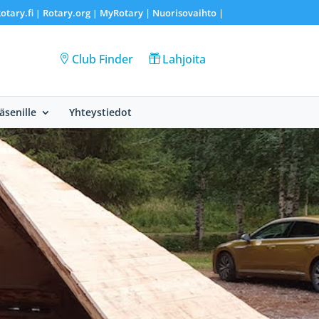
otary.fi
Rotary.org
MyRotary |
Nuorisovaihto
|
|
|
Club Finder
Lahjoita
Jäsenille
Yhteystiedot