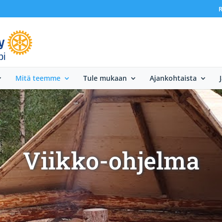
R
bi
Mitä teemme
Tule mukaan
Ajankohtaista
Viikko-ohjelma