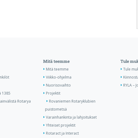
Mitä teemme
Tule mu
Mitä teemme
Tule mu
nkilöt
Viikko-ohjelma
Kiinnost
Nuorisovaihto
RYLA – J
ä 1385
Projektit
invälistä Rotarya
Rovaniemen Rotaryklubien
puistometsä
Varainhankinta ja lahjoitukset
Yhteiset projektit
Rotaract ja Interact