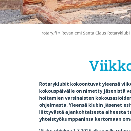
rotary.fi
»
Rovaniemi Santa Claus Rotaryklubi
Viikk
Rotaryklubit kokoontuvat yleensä viik
kokouspäivälle on nimetty jäsenistä va
hoitamien varsinaisten kokousasioiden
ohjelmasta. Yleensä klubin jäsenet e
liittyvästä ajankohtaisesta aiheesta t
yhteistyökumppaninsa kertomaan oma
Viikko-ohjelma 1.7.2025 alkaneelle rotary