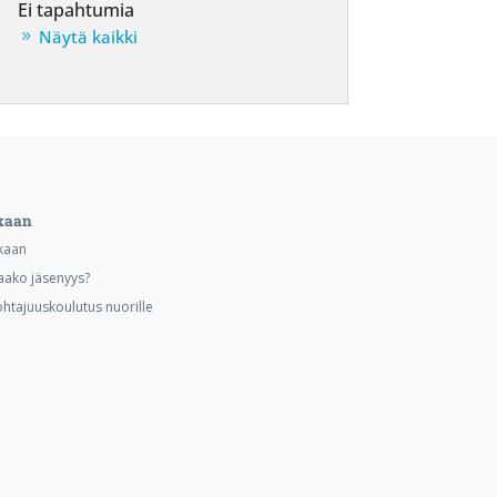
Ei tapahtumia
Näytä kaikki
kaan
kaan
aako jäsenyys?
ohtajuuskoulutus nuorille