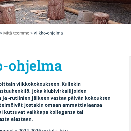
»
Mitä teemme
» Viikko-ohjelma
o-ohjelma
oittain viikkokokoukseen. Kullekin
stuuhenkilö, joka klubivirkailijoiden
 ja -rutiinien jälkeen vastaa päivän kokouksen
sitelmöivät jostakin omaan ammattialaansa
ai kutsuvat vaikkapa kollegansa tai
sta alastaan.
vuodelle 2024-2026 on julkaistu