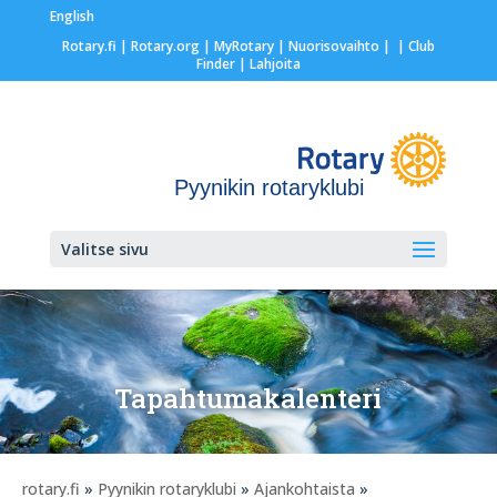
English
Rotary.fi
|
Rotary.org
|
MyRotary |
Nuorisovaihto
|
| Club
Finder
| Lahjoita
Pyynikin rotaryklubi
Valitse sivu
Tapahtumakalenteri
rotary.fi
»
Pyynikin rotaryklubi
»
Ajankohtaista
»