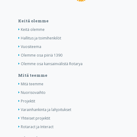
Keitä olemme
Keitä olemme
Hallitus ja toimihenkilöt
Vuositeema
Olemme osa piiriä 1390
Olemme osa kansainvälistä Rotarya
Mitä teemme
Mitä teemme
Nuorisovaihto
Projektit
Varainhankinta ja lahjoitukset
Yhteiset projektit
Rotaract ja Interact