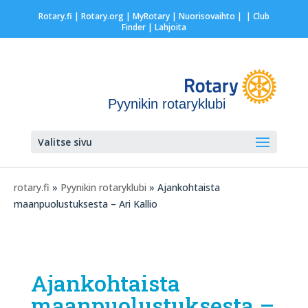
Rotary.fi
|
Rotary.org
|
MyRotary |
Nuorisovaihto
|
| Club
Finder
| Lahjoita
Pyynikin rotaryklubi
Valitse sivu
rotary.fi
»
Pyynikin rotaryklubi
» Ajankohtaista
maanpuolustuksesta – Ari Kallio
Ajankohtaista
maanpuolustuksesta –