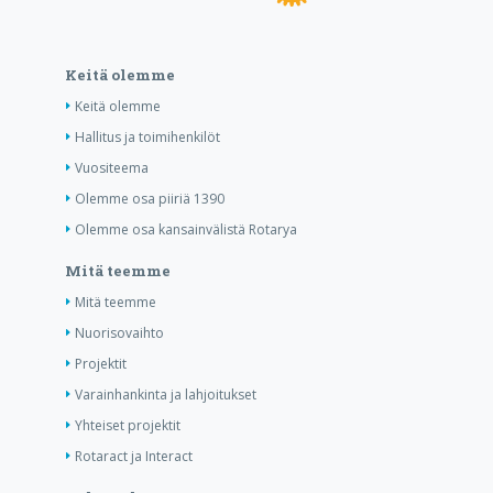
Keitä olemme
Keitä olemme
Hallitus ja toimihenkilöt
Vuositeema
Olemme osa piiriä 1390
Olemme osa kansainvälistä Rotarya
Mitä teemme
Mitä teemme
Nuorisovaihto
Projektit
Varainhankinta ja lahjoitukset
Yhteiset projektit
Rotaract ja Interact