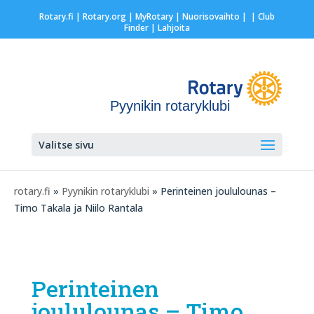
Rotary.fi
|
Rotary.org
|
MyRotary |
Nuorisovaihto
|
| Club
Finder
| Lahjoita
Pyynikin rotaryklubi
Valitse sivu
rotary.fi
»
Pyynikin rotaryklubi
» Perinteinen joululounas –
Timo Takala ja Niilo Rantala
Perinteinen
joululounas – Timo