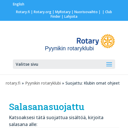
English
Rotary.fi
|
Rotary.org
|
MyRotary |
Nuorisovaihto
|
| Club
Finder
| Lahjoita
Pyynikin rotaryklubi
Valitse sivu
rotary.fi
»
Pyynikin rotaryklubi
» Suojattu: Klubin omat ohjeet
Salasanasuojattu
Katsoaksesi tätä suojattua sisältöä, kirjoita
salasana alle: