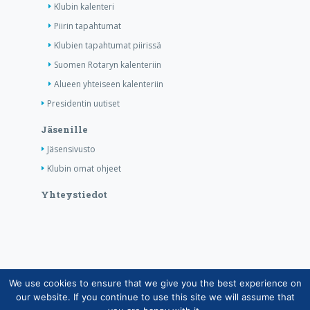
Klubin kalenteri
Piirin tapahtumat
Klubien tapahtumat piirissä
Suomen Rotaryn kalenteriin
Alueen yhteiseen kalenteriin
Presidentin uutiset
Jäsenille
Jäsensivusto
Klubin omat ohjeet
Yhteystiedot
We use cookies to ensure that we give you the best experience on
Copyright © Suomen Rotarypalvelu ry 2026 |
our website. If you continue to use this site we will assume that
Jäsentietojärjestelmän tietosuojaseloste
|
Henkilötietojen