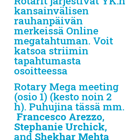
Rotarit järjestivät YK:n
kansainvälisen
rauhanpäivän
merkeissä Online
megatahtuman. Voit
katsoa striimin
tapahtumasta
osoitteessa
Rotary Mega meeting
(osio 1)
(kesto noin 2
h). Puhujina tässä mm.
Francesco Arezzo
,
Stephanie Urchick
,
and
Shekhar Mehta