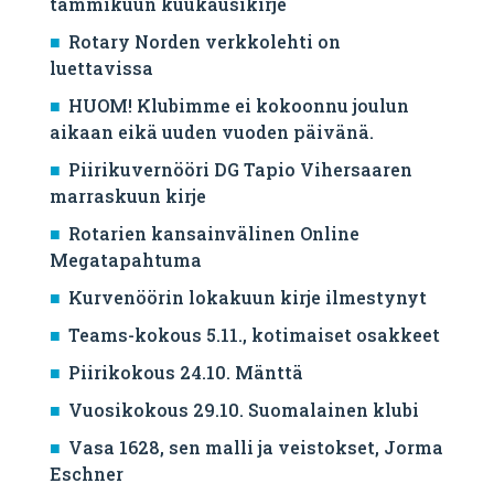
tammikuun kuukausikirje
Rotary Norden verkkolehti on
luettavissa
HUOM! Klubimme ei kokoonnu joulun
aikaan eikä uuden vuoden päivänä.
Piirikuvernööri DG Tapio Vihersaaren
marraskuun kirje
Rotarien kansainvälinen Online
Megatapahtuma
Kurvenöörin lokakuun kirje ilmestynyt
Teams-kokous 5.11., kotimaiset osakkeet
Piirikokous 24.10. Mänttä
Vuosikokous 29.10. Suomalainen klubi
Vasa 1628, sen malli ja veistokset, Jorma
Eschner