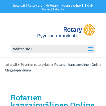
Rotary.fi
|
Rotary.org
|
MyRotary |
Nuorisovaihto
|
| Club
Finder
| Lahjoita
Pyynikin rotaryklubi
Valitse sivu
rotary.fi
»
Pyynikin rotaryklubi
» Rotarien kansainvälinen Online
Megatapahtuma
Rotarien
kansainvälinen Online