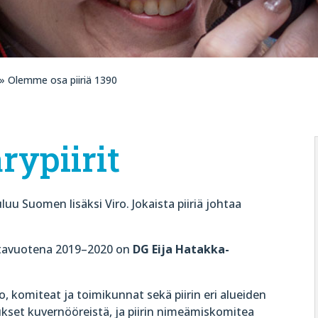
» Olemme osa piiriä 1390
rypiirit
luu Suomen lisäksi Viro. Jokaista piiriä johtaa
tavuotena 2019–2020 on
DG Eija Hatakka-
, komiteat ja toimikunnat sekä piirin eri alueiden
ukset kuvernööreistä, ja piirin nimeämiskomitea