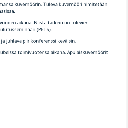
mansa kuvernöörin. Tuleva kuvernööri nimitetään
ssissa.
a vuoden aikana. Niistä tärkein on tulevien
koulutusseminaari (PETS).
ja juhlava piirikonferenssi keväisin.
ä klubeissa toimivuotensa aikana. Apulaiskuvernöörit