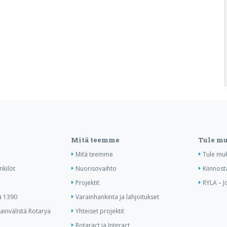
Mitä teemme
Tule m
Mitä teemme
Tule mu
nkilöt
Nuorisovaihto
Kiinnost
Projektit
RYLA – J
ä 1390
Varainhankinta ja lahjoitukset
invälistä Rotarya
Yhteiset projektit
Rotaract ja Interact