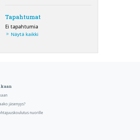
Tapahtumat
Ei tapahtumia
Näytä kaikki
ukaan
kaan
aako jäsenyys?
ohtajuuskoulutus nuorille