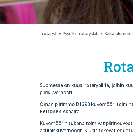
rotary.fi
»
Pyynikin rotaryklubi
»
Keitä olemme
Rota
Suomessa on kuusi rotarypiiriä, joihin kuu
piirikuvernööri.
Oman piirimme D1390 kuvernööri toimin
Peltonen
Akaalta.
Kuvernöörin tukena toimivat piirineuvosto
apulaiskuvernöörit. Klubit tekevät ehdot