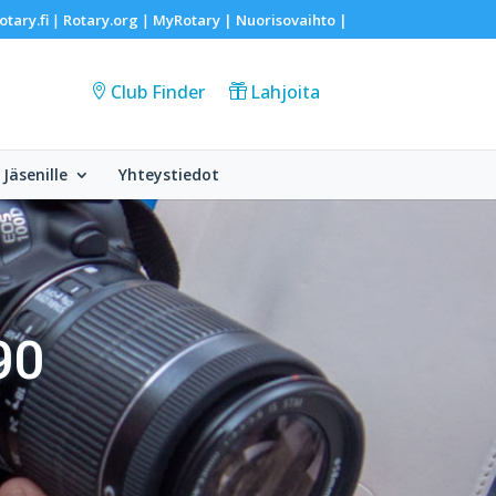
otary.fi
Rotary.org
MyRotary |
Nuorisovaihto
|
|
|
Club Finder
Lahjoita
Jäsenille
Yhteystiedot
90