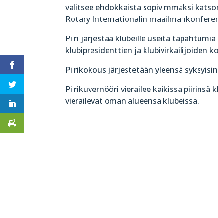
valitsee ehdokkaista sopivimmaksi katso
Rotary Internationalin maailmankonferen
Piiri järjestää klubeille useita tapahtumi
klubipresidenttien ja klubivirkailijoiden 
Piirikokous järjestetään yleensä syksyisin 
Piirikuvernööri vierailee kaikissa piirins
vierailevat oman alueensa klubeissa.