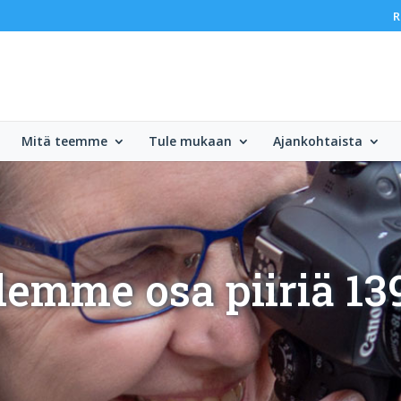
R
Mitä teemme
Tule mukaan
Ajankohtaista
lemme osa piiriä 13